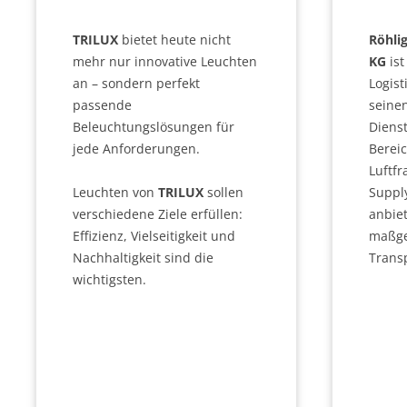
TRILUX
bietet heute nicht
Röhli
mehr nur innovative Leuchten
KG
ist
an – sondern perfekt
Logis
passende
seine
Beleuchtungslösungen für
Dienst
jede Anforderungen.
Bereic
Luftfr
Leuchten von
TRILUX
sollen
Suppl
verschiedene Ziele erfüllen:
anbiet
Effizienz, Vielseitigkeit und
maßge
Nachhaltigkeit sind die
Trans
wichtigsten.