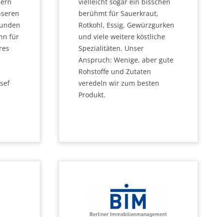
vielleicht sogar ein bisschen
uern
berühmt für Sauerkraut,
nseren
Rotkohl, Essig, Gewürzgurken
Kunden
und viele weitere köstliche
nn für
Spezialitäten. Unser
res
Anspruch: Wenige, aber gute
Rohstoffe und Zutaten
veredeln wir zum besten
sef
Produkt.