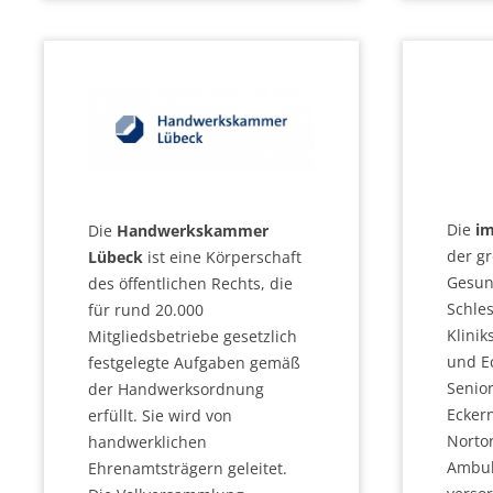
Die
i
Die
Handwerkskammer
der g
Lübeck
ist eine Körperschaft
Gesun
des öffentlichen Rechts, die
Schles
für rund 20.000
Klini
Mitgliedsbetriebe gesetzlich
und E
festgelegte Aufgaben gemäß
Senio
der Handwerksordnung
Ecker
erfüllt. Sie wird von
Norto
handwerklichen
Ambul
Ehrenamtsträgern geleitet.