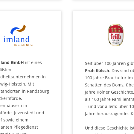
mland GmbH
ist eines
Seit über 100 Jahren gib
rößten
Früh Kölsch
. Das sind ü
dheitsunternehmen in
100 Jahre Braukultur im
wig-Holstein. Mit
Schatten des Doms, übe
kstandorten in Rendsburg
Jahre Kölner Geschichte
ckernförde,
als 100 Jahre Familientr
renhäusern in
– und vor allem: über 1
nförde, Jevenstedt und
Jahre herausragendes K
rf sowie einem
anten Pflegedienst
Und diese Geschichte ist