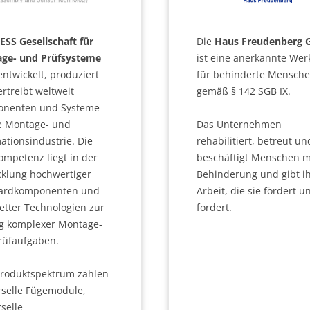
SS Gesellschaft für
Die
Haus Freudenberg
ge- und Prüfsysteme
ist eine anerkannte Werk
ntwickelt, produziert
für behinderte Mensch
rtreibt weltweit
gemäß § 142 SGB IX.
nenten und Systeme
ie Montage- und
Das Unternehmen
ationsindustrie. Die
rehabilitiert, betreut un
ompetenz liegt in der
beschäftigt Menschen m
cklung hochwertiger
Behinderung und gibt i
ardkomponenten und
Arbeit, die sie fördert u
etter Technologien zur
fordert.
g komplexer Montage-
rüfaufgaben.
roduktspektrum zählen
rselle Fügemodule,
selle