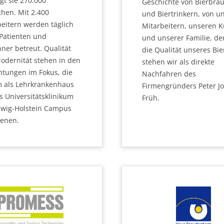
gt sie 270.000
Geschichte von Bierbra
hen. Mit 2.400
und Biertrinkern, von u
eitern werden täglich
Mitarbeitern, unseren 
 Patienten und
und unserer Familie, de
ner betreut. Qualität
die Qualität unseres Bie
odernität stehen in den
stehen wir als direkte
htungen im Fokus, die
Nachfahren des
 als Lehrkrankenhaus
Firmengründers Peter Jo
s Universitätsklinikum
Früh.
swig-Holstein Campus
ienen.