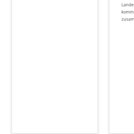
Lande
kommu
zusa