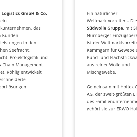
g Logistics GmbH & Co.
Ein natürlicher
 ein
Weltmarktvorreiter – Die
tikunternehmen, das
Südwolle Gruppe
, mit S
n Kunden
Nürnberger Einzugsbere
leistungen in den
ist der Weltmarktvorreit
hen Seefracht,
Kammgarn für Gewebe 
acht, Projektlogistik und
Rund- und Flachstrickw
y Chain Management
aus reiner Wolle und
et. Röhlig entwickelt
Mischgewebe.
schneiderte
portlösungen.
Gemeinsam mit Hoftex 
AG, der zweit-größten Ei
des Familienunternehm
gehört sie zur ERWO Hol