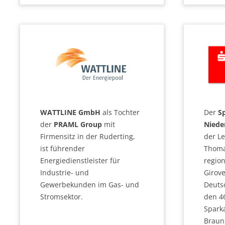
WATTLINE GmbH
als Tochter
Der
S
der
PRAML Group
mit
Niede
Firmensitz in der Ruderting,
der Le
ist führender
Thoma
Energiedienstleister für
regio
Industrie- und
Girov
Gewerbekunden im Gas- und
Deutsc
Stromsektor.
den 4
Spark
Braun