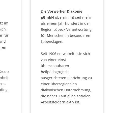
Die
Vorwerker Diakonie
gGmbH
übernimmt seit mehr
itz im
als einem Jahrhundert in der
ich,
Region Lübeck Verantwortung
er für
für Menschen in besonderen
und
Lebenslagen.
aren
Seit 1906 entwickelte sie sich
von einer einst
überschaubaren
Group
heilpädagogisch
nheit
ausgerichteten Einrichtung zu
ens,
einer überregionalen
ding.
diakonischen Unternehmung,
die nahezu auf allen sozialen
Arbeitsfeldern aktiv ist.