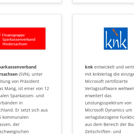
parkassenverband
knk
entwickelt und vert
rsachsen
(SVN), unter
mit knkVerlag die einzig
itung von Präsident
Microsoft zertifizierte
s Mang, ist einer von 12
Verlagssoftware weltweit
nalen Sparkassen- und
erweitert das
erbänden in
Leistungsspektrum von
hland. Er setzt sich aus
Microsoft Dynamics um
6 kommunalen
verlagsbezogene Funkti
assen, der
aus dem Bereich der Bu
schweigischen
Zeitschriften- und