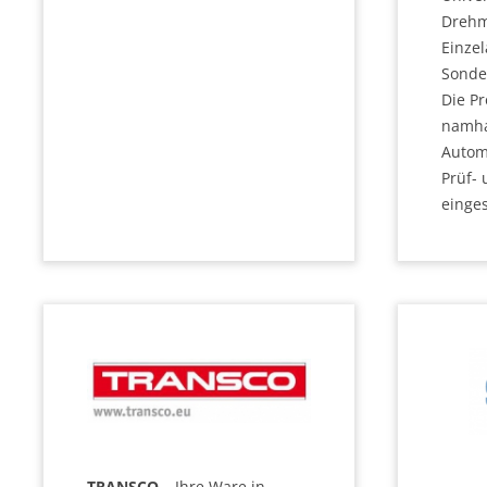
Dreh
Einzel
Sonde
Die P
namha
Autom
Prüf-
einges
TRANSCO
– Ihre Ware in