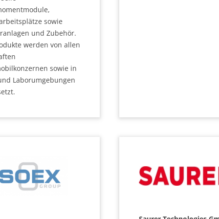
momentmodule,
arbeitsplätze sowie
ranlagen und Zubehör.
rodukte werden von allen
ften
obilkonzernen sowie in
 und Laborumgebungen
etzt.
Saurer Technologies G