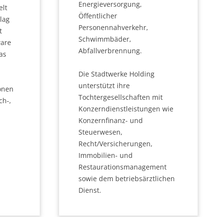
Energieversorgung,
elt
Öffentlicher
lag
Personennahverkehr,
t
Schwimmbäder,
ware
Abfallverbrennung.
as
Die Stadtwerke Holding
unterstützt ihre
onen
Tochtergesellschaften mit
ch-,
Konzerndienstleistungen wie
Konzernfinanz- und
Steuerwesen,
Recht/Versicherungen,
Immobilien- und
Restaurationsmanagement
sowie dem betriebsärztlichen
Dienst.