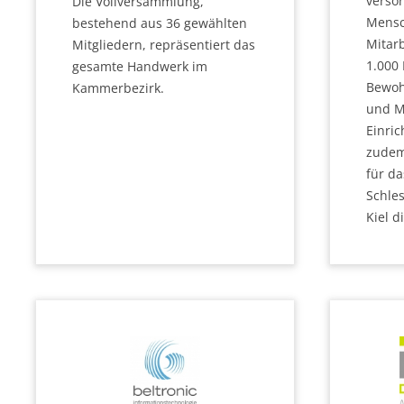
versor
Die Vollversammlung,
Mensc
bestehend aus 36 gewählten
Mitarb
Mitgliedern, repräsentiert das
1.000
gesamte Handwerk im
Bewoh
Kammerbezirk.
und M
Einric
zudem
für da
Schle
Kiel d