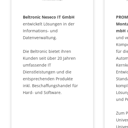
Beltronic Neseco IT GmbH
PROME
entwickelt Lösungen in der
Monta
Informations- und
mbH
e
Datenverwaltung.
und ve
Kompo
Die Beltronic bietet ihren
für d
Kunden seit über 20 Jahren
Autom
umfassende IT
Kernk
Dienstleistungen und die
Entwi
entsprechenden Produkte
Stand
inkl. Beschaffungshandel für
kompl
Hard- und Software.
Lösun
und P
Zum P
Unive
Univer