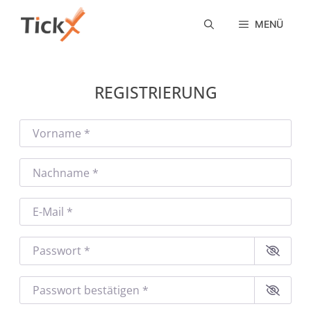
Zum
Inhalt
MENÜ
springen
REGISTRIERUNG
Vorname
*
Nachname
*
E-Mail
*
Passwort
*
Passwort bestätigen
*